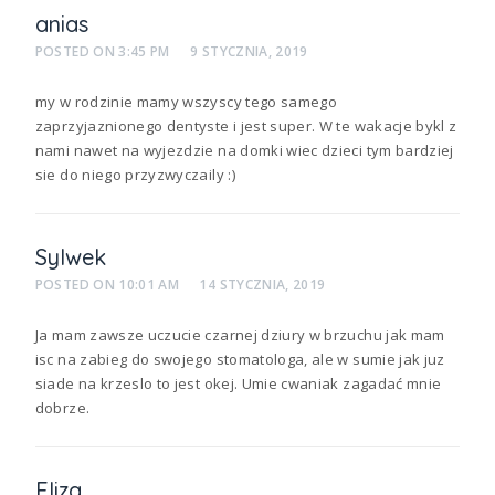
anias
POSTED ON
3:45 PM
9 STYCZNIA, 2019
my w rodzinie mamy wszyscy tego samego
zaprzyjaznionego dentyste i jest super. W te wakacje bykl z
nami nawet na wyjezdzie na domki wiec dzieci tym bardziej
sie do niego przyzwyczaily :)
Sylwek
POSTED ON
10:01 AM
14 STYCZNIA, 2019
Ja mam zawsze uczucie czarnej dziury w brzuchu jak mam
isc na zabieg do swojego stomatologa, ale w sumie jak juz
siade na krzeslo to jest okej. Umie cwaniak zagadać mnie
dobrze.
Eliza