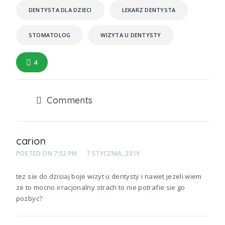
DENTYSTA DLA DZIECI
LEKARZ DENTYSTA
STOMATOLOG
WIZYTA U DENTYSTY
4
Comments
carion
POSTED ON
7:52 PM
7 STYCZNIA, 2019
tez sie do dzisiaj boje wizyt u dentysty i nawet jezeli wiem
ze to mocno irracjonalny strach to nie potrafie sie go
pozbyc?